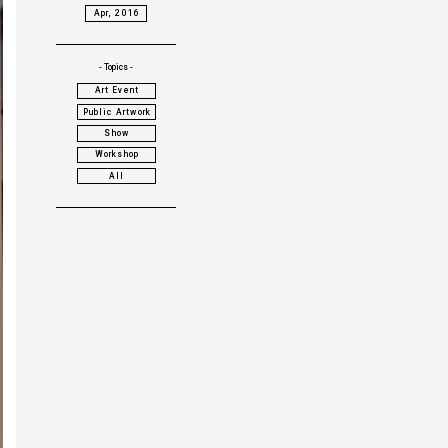
Apr, 2016
- Topics -
Art Event
Public Artwork
Show
Workshop
All