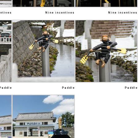
entives
Nine incentives
Nine incentives
Paddle
Paddle
Paddle