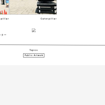
rpillar
Caterpillar
ンター
Topics
Public Artwork